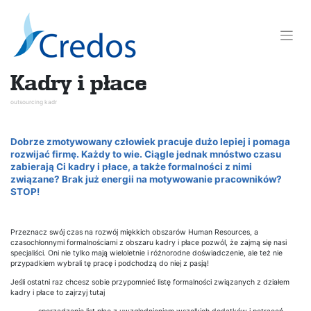
Skip
to
content
Kadry i płace
outsourcing kadr
Dobrze zmotywowany człowiek pracuje dużo lepiej i pomaga
rozwijać firmę. Każdy to wie. Ciągle jednak mnóstwo czasu
zabierają Ci kadry i płace, a także formalności z nimi
związane? Brak już energii na motywowanie pracowników?
STOP!
Przeznacz swój czas na rozwój miękkich obszarów Human Resources, a
czasochłonnymi formalnościami z obszaru kadry i płace pozwól, że zajmą się nasi
specjaliści. Oni nie tylko mają wieloletnie i różnorodne doświadczenie, ale też nie
przypadkiem wybrali tę pracę i podchodzą do niej z pasją!
Jeśli ostatni raz chcesz sobie przypomnieć listę formalności związanych z działem
kadry i płace to zajrzyj tutaj