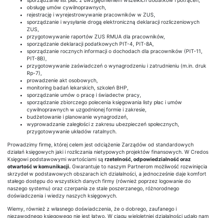
sporządzanie list płac z uwzględnieniem wszelkich dodatków i potrąceń,
obsługę umów cywilnoprawnych,
rejestrację i wyrejestrowywanie pracowników w ZUS,
sporządzanie i wysyłanie drogą elektroniczną deklaracji rozliczeniowych
ZUS,
przygotowywanie raportów ZUS RMUA dla pracowników,
sporządzanie deklaracji podatkowych PIT-4, PIT-8A,
sporządzanie rocznych informacji o dochodach dla pracowników (PIT-11,
PIT-8B),
przygotowywanie zaświadczeń o wynagrodzeniu i zatrudnieniu (m.in. druk
Rp-7),
prowadzenie akt osobowych,
monitoring badań lekarskich, szkoleń BHP,
sporządzanie umów o pracę i świadectw pracy,
sporządzanie zbiorczego polecenia księgowania listy płac i umów
cywilnoprawnych w uzgodnionej formie i zakresie,
budżetowanie i planowanie wynagrodzeń,
wyprowadzanie zaległości z zakresu ubezpieczeń społecznych,
przygotowywanie układów ratalnych.
Prowadzimy firmę, której celem jest odciążenie Zarządów od standardowych
działań księgowych jaki i rozliczania nietypowych projektów finansowych. W Credos
Księgowi podstawowymi wartościami są
rzetelność, odpowiedzialność oraz
otwartość w komunikacji.
Gwarantuje to naszym Partnerom możliwość rozwinięcia
skrzydeł w podstawowych obszarach ich działalności, a jednocześnie daje komfort
stałego dostępu do wszystkich danych firmy (również poprzez logowanie do
naszego systemu) oraz czerpania ze stale poszerzanego, różnorodnego
doświadczenia i wiedzy naszych księgowych.
Wiemy, również z własnego doświadczenia, że o dobrego, zaufanego i
niezawodnego księgowego nie jest łatwo. W ciągu wieloletniej działalności udało nam