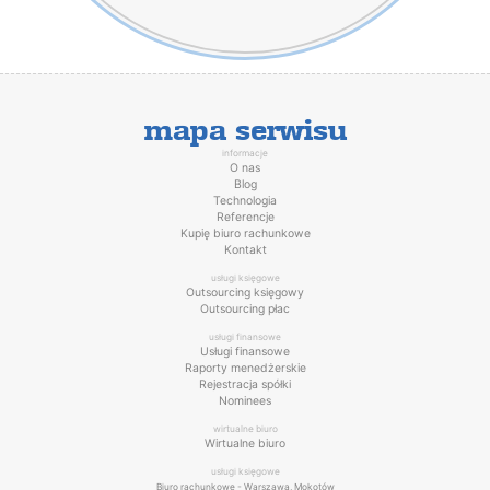
mapa serwisu
informacje
O nas
Blog
Technologia
Referencje
Kupię biuro rachunkowe
Kontakt
usługi księgowe
Outsourcing księgowy
Outsourcing płac
usługi finansowe
Usługi finansowe
Raporty menedżerskie
Rejestracja spółki
Nominees
wirtualne biuro
Wirtualne biuro
usługi księgowe
Biuro rachunkowe - Warszawa, Mokotów