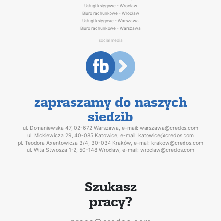
Usługi księgowe - Wrocław
Biuro rachunkowe - Wrocław
Usługi księgowe - Warszawa
Biuro rachunkowe - Warszawa
social media
zapraszamy do naszych
siedzib
ul. Domaniewska 47, 02-672 Warszawa, e-mail: warszawa@credos.com
ul. Mickiewicza 29, 40-085 Katowice, e-mail: katowice@credos.com
pl. Teodora Axentowicza 3/4, 30-034 Kraków, e-mail: krakow@credos.com
ul.
Wita Stwosza 1-2
, 50-148 Wrocław, e-mail: wroclaw@credos.com
Szukasz
pracy?